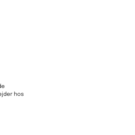
de
ejder hos