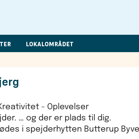
TER
LOKALOMRÅDET
jerg
reativitet - Oplevelser
der. … og der er plads til dig.
 mødes i spejderhytten Butterup Byvej